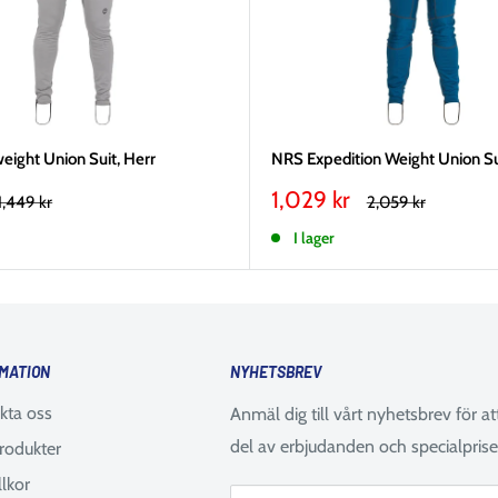
eight Union Suit, Herr
NRS Expedition Weight Union S
Vårt
1,029 kr
Rekommenderat
Rekommenderat
1,449 kr
2,059 kr
pris
pris
pris
I lager
MATION
NYHETSBREV
kta oss
Anmäl dig till vårt nyhetsbrev för at
del av erbjudanden och specialprise
rodukter
llkor