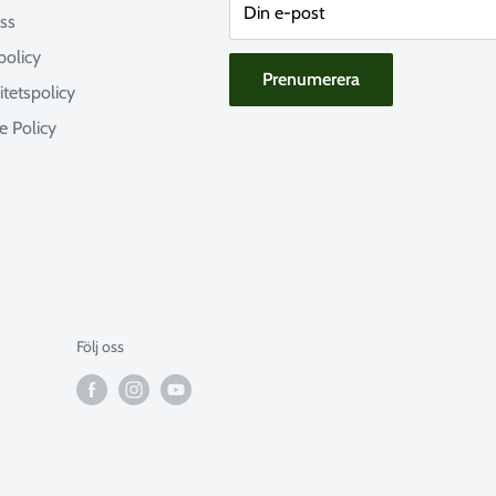
Din e-post
ss
policy
Prenumerera
itetspolicy
e Policy
Följ oss