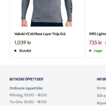
Vaikobi VCold Base Layer Tröja Grå
NRS Lightw
Vårt
Vårt
1,039 kr
725 kr
pris
pris
Slutsåld
I lager
BUTIKENS ÖPPETTIDER
INFOR
Konta
Ordinarie öppettider
Måndag: 10:00 - 18:00
Sök p
Tis-Ons: 10:00 - 18:00
Köpvi