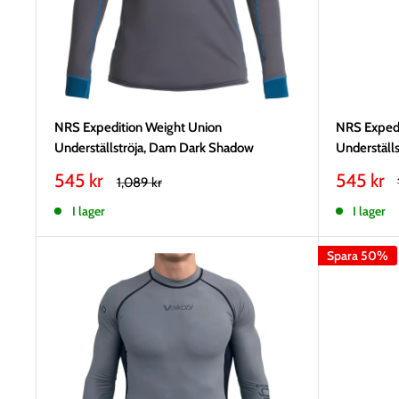
NRS Expedition Weight Union
NRS Expedi
Underställströja, Dam Dark Shadow
Underställ
Vårt
Vårt
545 kr
545 kr
Rekommenderat
1,089 kr
pris
pris
pris
I lager
I lager
Spara 50%