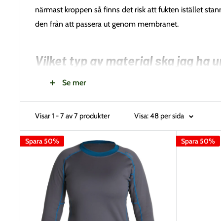
närmast kroppen så finns det risk att fukten istället sta
den från att passera ut genom membranet.
Vilket typ av material ska jag ha 
Se mer
En bra grundregel är att du ska ha underställ, strumpor o
fukt, utan hjälper till att transportera fukten bort frå
Visar 1 - 7 av 7 produkter
Visa: 48 per sida
Spara 50%
Spara 50%