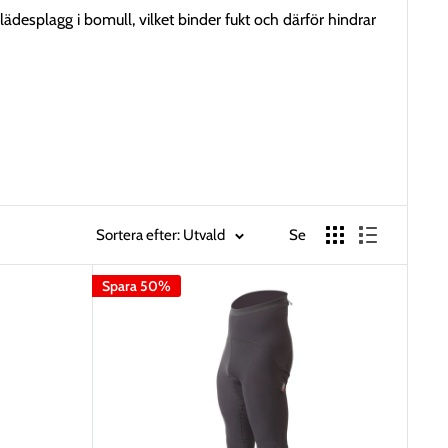
lädesplagg i bomull, vilket binder fukt och därför hindrar
 syntet. Anledningen är att dessa material inte binder
ha bomull under dräkten då det binder fukt.
Sortera efter: Utvald
Se
Spara 50%