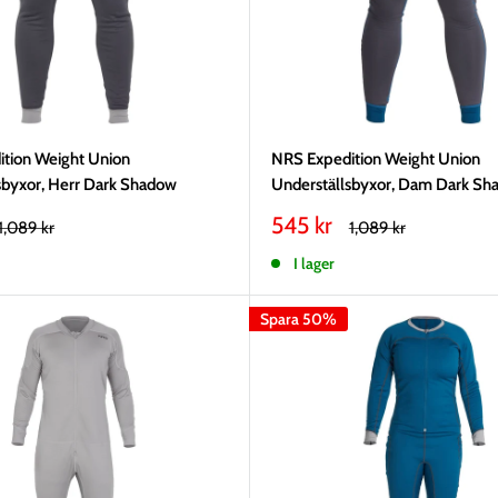
tion Weight Union
NRS Expedition Weight Union
sbyxor, Herr Dark Shadow
Underställsbyxor, Dam Dark Sh
Vårt
545 kr
Rekommenderat
Rekommenderat
1,089 kr
1,089 kr
pris
pris
pris
I lager
Spara 50%