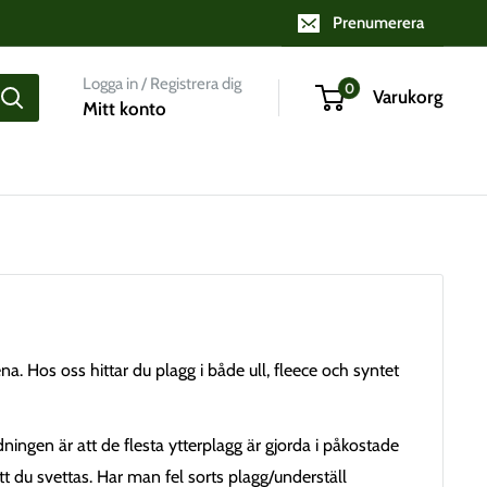
Prenumerera
Logga in / Registrera dig
0
Varukorg
Mitt konto
. Hos oss hittar du plagg i både ull, fleece och syntet
ingen är att de flesta ytterplagg är gjorda i påkostade
t du svettas. Har man fel sorts plagg/underställ