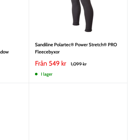
Sandiline Polartec® Power Stretch® PRO
adow
Fleecebyxor
Vårt
Från 549 kr
Rekommenderat
1,099 kr
pris
pris
I lager