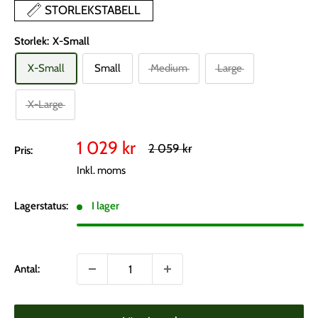
STORLEKSTABELL
Storlek:
X-Small
X-Small
Small
Medium
Large
X-Large
Vårt
1 029 kr
Rekommenderat
2 059 kr
Pris:
pris
pris
Inkl. moms
Lagerstatus:
I lager
Antal: