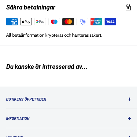
Säkra betalningar
All betalinformation krypteras och hanteras säkert.
Du kanske är intresserad av...
BUTIKENS ÖPPETTIDER
Ordinarie öppettider
INFORMATION
Måndag: 10:00 - 18:00
Tis-Ons: 10:00 - 18:00
Kontakta oss
Torsdag: 10:00 - 19:00