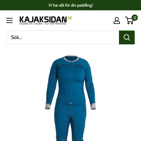
Fortsätt
Vi har allt för din paddling!
till
0
Kajaksidan
innehåll