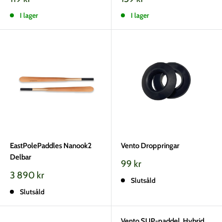
pris
pris
I lager
I lager
EastPolePaddles Nanook2
Vento Droppringar
Delbar
Vårt
99 kr
pris
Vårt
3 890 kr
Slutsåld
pris
Slutsåld
Vento SUP-paddel, Hybrid