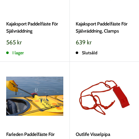
Kajaksport Paddelfäste För
Kajaksport Paddelfäste För
Självräddning
Självräddning, Clamps
Vårt
Vårt
565 kr
639 kr
pris
pris
I lager
Slutsåld
Farleden Paddelfäste För
Outlife Visselpipa