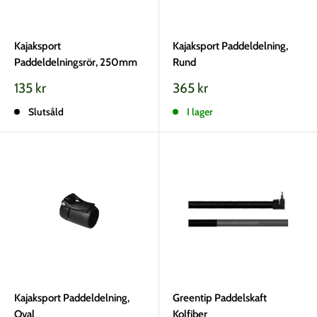
Kajaksport
Kajaksport Paddeldelning,
Paddeldelningsrör, 250mm
Rund
Vårt
Vårt
135 kr
365 kr
pris
pris
Slutsåld
I lager
Kajaksport Paddeldelning,
Greentip Paddelskaft
Oval
Kolfiber