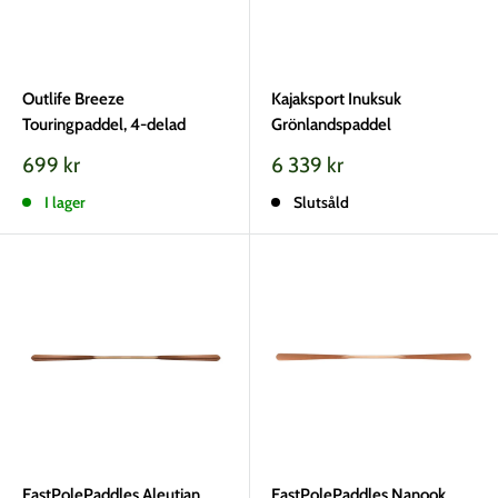
Outlife Breeze
Kajaksport Inuksuk
Touringpaddel, 4-delad
Grönlandspaddel
Vårt
Vårt
699 kr
6 339 kr
pris
pris
I lager
Slutsåld
EastPolePaddles Aleutian
EastPolePaddles Nanook