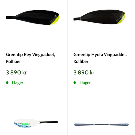
Greentip Rey Vingpaddel,
Greentip Hydra Vingpaddel,
Kolfiber
Kolfiber
Vårt
Vårt
3 890 kr
3 890 kr
pris
pris
I lager
I lager