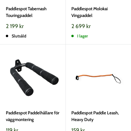
Paddlespot Tabernash
Paddlespot Molokai
Touringpaddel
Vingpaddel
Vårt
Vårt
2 199 kr
2 699 kr
pris
pris
Slutsåld
I lager
Paddlespot Paddelhållare för
Paddlespot Paddle Leash,
väggmontering
Heavy Duty
Vårt
Vårt
119 kr
159 kr