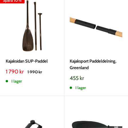
Spara 10%
Kajaksidan SUP-Paddel
Kajaksport Paddeldelning,
Greenland
Vårt
1 790 kr
Rekommenderat
1 990 kr
pris
pris
Vårt
455 kr
I lager
pris
I lager