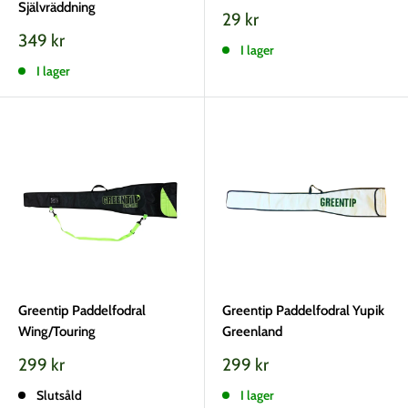
Självräddning
Vårt
29 kr
pris
Vårt
349 kr
I lager
pris
I lager
Greentip Paddelfodral
Greentip Paddelfodral Yupik
Wing/Touring
Greenland
Vårt
Vårt
299 kr
299 kr
pris
pris
Slutsåld
I lager