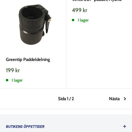
Vårt
499 kr
pris
I lager
Greentip Paddeldelning
Vårt
199 kr
pris
I lager
Sida 1 / 2
Nästa
BUTIKENS ÖPPETTIDER