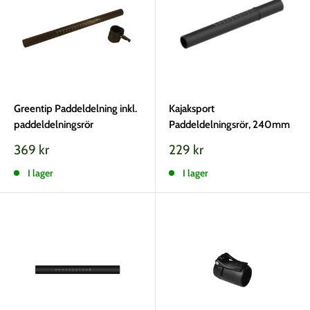
Greentip Paddeldelning inkl.
Kajaksport
paddeldelningsrör
Paddeldelningsrör, 240mm
Vårt
Vårt
369 kr
229 kr
pris
pris
I lager
I lager