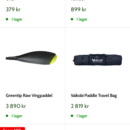
Vårt
Vårt
379 kr
899 kr
pris
pris
I lager
I lager
Greentip Raw Vingpaddel
Vaikobi Paddle Travel Bag
Vårt
Vårt
3 890 kr
2 819 kr
pris
pris
I lager
I lager