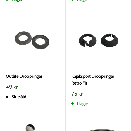
Outlife Droppringar
Kajaksport Droppringar
Retro Fit
Vårt
49 kr
pris
Vårt
75 kr
Slutsåld
pris
I lager