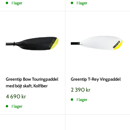
I lager
I lager
Greentip Bow Touringpaddel
Greentip T-Rey Vingpaddel
med böjt skaft, Kolfiber
Vårt
2 390 kr
pris
Vårt
4 690 kr
I lager
pris
I lager