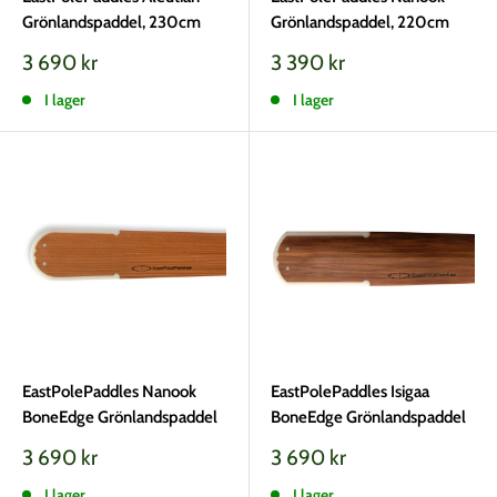
Grönlandspaddel, 230cm
Grönlandspaddel, 220cm
Vårt
Vårt
3 690 kr
3 390 kr
pris
pris
I lager
I lager
EastPolePaddles Nanook
EastPolePaddles Isigaa
BoneEdge Grönlandspaddel
BoneEdge Grönlandspaddel
Vårt
Vårt
3 690 kr
3 690 kr
pris
pris
I lager
I lager