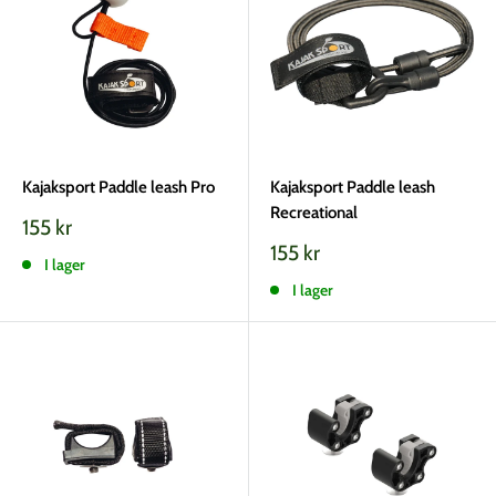
Kajaksport Paddle leash Pro
Kajaksport Paddle leash
Recreational
Vårt
155 kr
pris
Vårt
155 kr
I lager
pris
I lager