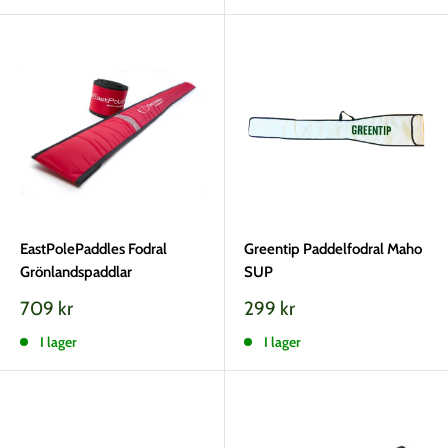
EastPolePaddles Fodral
Greentip Paddelfodral Maho
Grönlandspaddlar
SUP
Vårt
Vårt
709 kr
299 kr
pris
pris
I lager
I lager