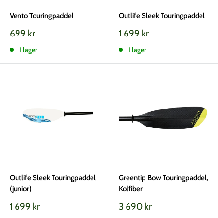
Vento Touringpaddel
Outlife Sleek Touringpaddel
Vårt
Vårt
699 kr
1 699 kr
pris
pris
I lager
I lager
Outlife Sleek Touringpaddel
Greentip Bow Touringpaddel,
(junior)
Kolfiber
Vårt
Vårt
1 699 kr
3 690 kr
pris
pris