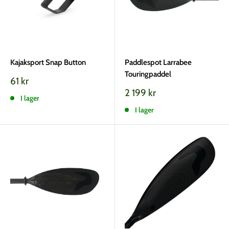
Kajaksport Snap Button
Paddlespot Larrabee
Touringpaddel
Vårt
61 kr
pris
Vårt
2 199 kr
I lager
pris
I lager