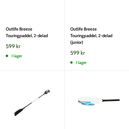
Outlife Breeze
Outlife Breeze
Touringpaddel, 2-delad
Touringpaddel, 2-delad
(junior)
Vårt
599 kr
pris
Vårt
599 kr
I lager
pris
I lager