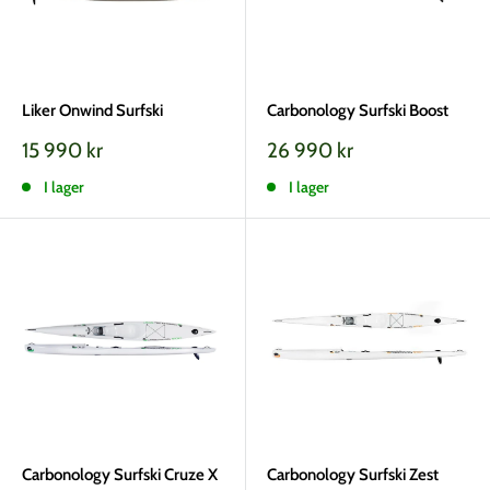
Liker Onwind Surfski
Carbonology Surfski Boost
Vårt
Vårt
15 990 kr
26 990 kr
pris
pris
I lager
I lager
Carbonology Surfski Cruze X
Carbonology Surfski Zest