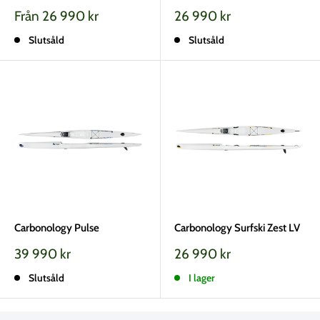
Vårt
Vårt
Från 26 990 kr
26 990 kr
pris
pris
Slutsåld
Slutsåld
Carbonology Pulse
Carbonology Surfski Zest LV
Vårt
Vårt
39 990 kr
26 990 kr
pris
pris
Slutsåld
I lager