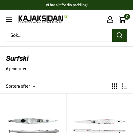
Fortsätt
Vi har allt för din paddling!
till
0
Kajaksidan
innehåll
Surfski
6 produkter
Sortera efter