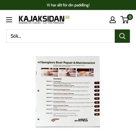
Fortsätt
Vi har allt för din paddling!
till
0
Kajaksidan
innehåll