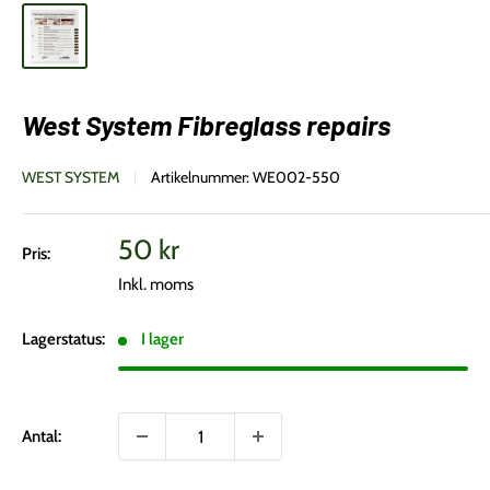
West System Fibreglass repairs
WEST SYSTEM
Artikelnummer:
WE002-550
Vårt
50 kr
Pris:
pris
Inkl. moms
Lagerstatus:
I lager
Antal: