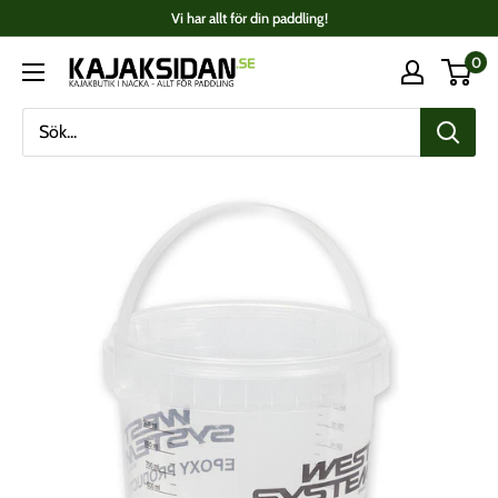
Fortsätt
Vi har allt för din paddling!
till
0
Kajaksidan
innehåll