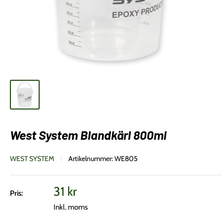
West System Blandkärl 800ml
WEST SYSTEM
Artikelnummer:
WE805
Vårt
31 kr
Pris:
pris
Inkl. moms