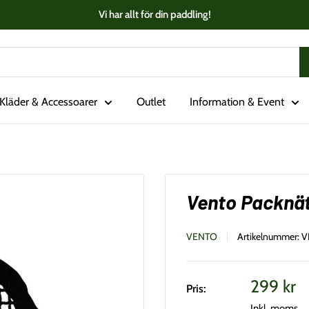
Vi har allt för din paddling!
Kläder & Accessoarer
Outlet
Information & Event
Vento Packnät
VENTO
Artikelnummer:
V
Vårt
299 kr
Pris:
pris
Inkl. moms