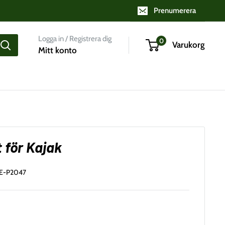
Prenumerera
Logga in / Registrera dig
0
Varukorg
Mitt konto
 för Kajak
E-P2047