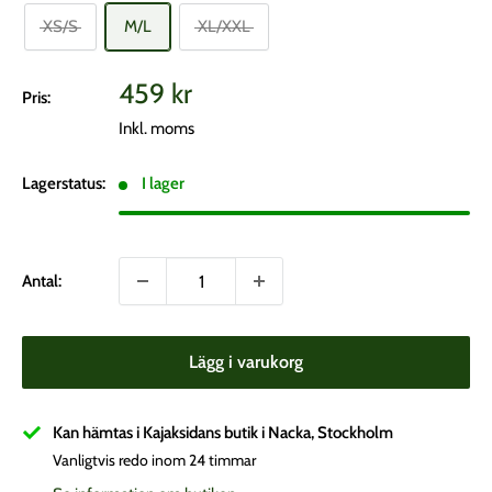
XS/S
M/L
XL/XXL
Vårt
459 kr
Pris:
pris
Inkl. moms
Lagerstatus:
I lager
Antal:
Lägg i varukorg
Kan hämtas i Kajaksidans butik i Nacka, Stockholm
Vanligtvis redo inom 24 timmar