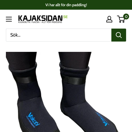
Fortsätt
Vi har allt för din paddling!
till
0
Kajaksidan
innehåll