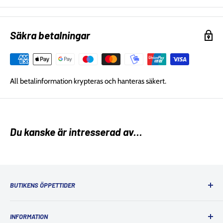
Säkra betalningar
All betalinformation krypteras och hanteras säkert.
Du kanske är intresserad av...
BUTIKENS ÖPPETTIDER
Ordinarie öppettider
INFORMATION
Måndag: 10:00 - 18:00