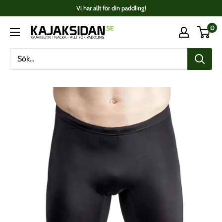
Fortsätt
Vi har allt för din paddling!
till
0
Kajaksidan
innehåll