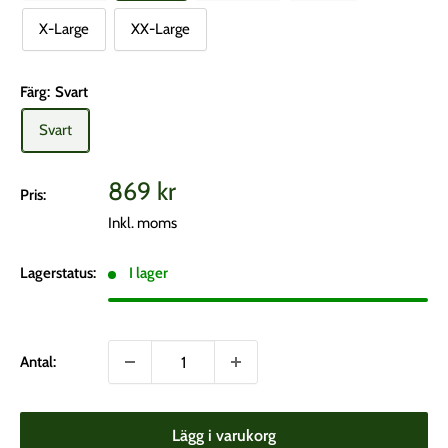
X-Large
XX-Large
Färg:
Svart
Svart
Vårt
869 kr
Pris:
pris
Inkl. moms
Lagerstatus:
I lager
Antal:
Lägg i varukorg