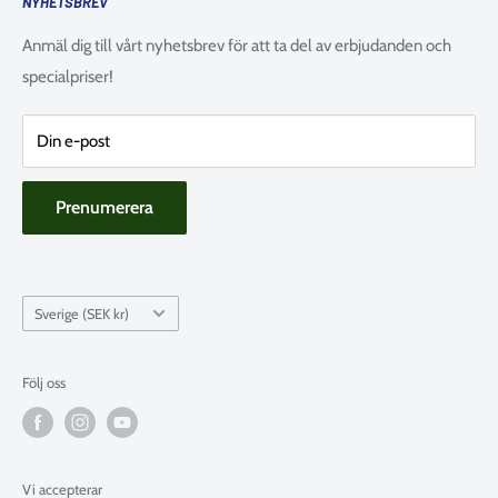
NYHETSBREV
E-post:
info@kajaksidan.se
Om oss
Söndag: Stängt
Returpolicy
Anmäl dig till vårt nyhetsbrev för att ta del av erbjudanden och
Adress: Prästkragens väg 40, 132 45 Saltsjö-Boo
Avikande öppettider
specialpriser!
Integritetspolicy
14 Maj: Stängt
Cookie Policy
6 Juni: Stängt
Din e-post
19-20 Juni: Stängt
Prenumerera
Land
Sverige (SEK kr)
Följ oss
Vi accepterar