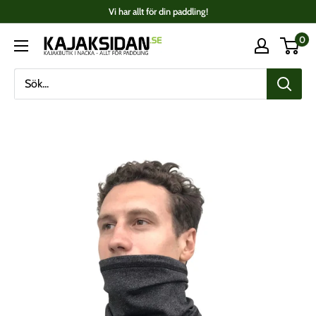
Fortsätt
Vi har allt för din paddling!
till
0
Kajaksidan
innehåll