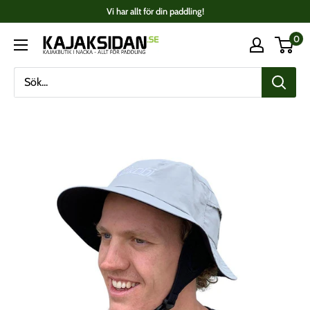
Fortsätt
Vi har allt för din paddling!
till
0
Kajaksidan
innehåll