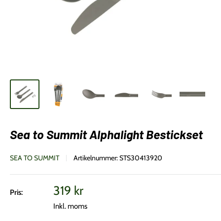
Sea to Summit Alphalight Bestickset
SEA TO SUMMIT
Artikelnummer:
STS30413920
Vårt
319 kr
Pris:
pris
Inkl. moms