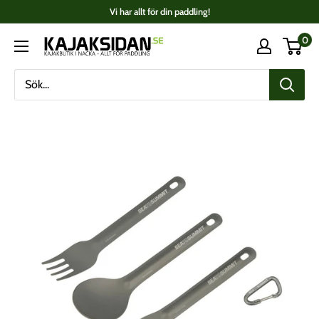
Fortsätt
Vi har allt för din paddling!
till
0
Kajaksidan
innehåll