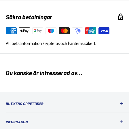
Säkra betalningar
All betalinformation krypteras och hanteras säkert.
Du kanske är intresserad av...
BUTIKENS ÖPPETTIDER
Ordinarie öppettider
INFORMATION
Måndag: 10:00 - 18:00