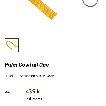
Palm Cowtail One
PALM
Artikelnummer:
PA10543
Vårt
439 kr
Pris:
pris
Inkl. moms