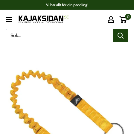
Fortsätt
Vi har allt för din paddling!
till
0
Kajaksidan
innehåll