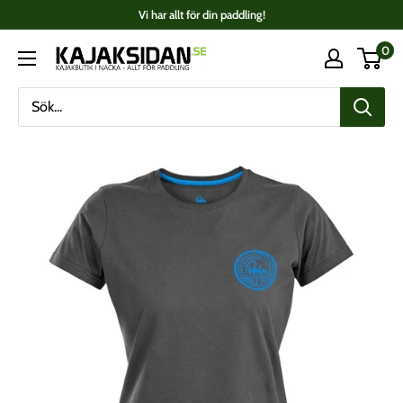
Fortsätt
Vi har allt för din paddling!
till
0
Kajaksidan
innehåll