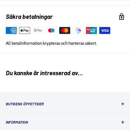
Säkra betalningar
All betalinformation krypteras och hanteras säkert.
Du kanske är intresserad av...
BUTIKENS ÖPPETTIDER
Ordinarie öppettider
INFORMATION
Måndag: 10:00 - 18:00