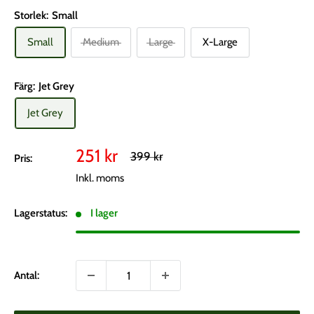
Storlek:
Small
Small
Medium
Large
X-Large
Färg:
Jet Grey
Jet Grey
Vårt
251 kr
Rekommenderat
399 kr
Pris:
pris
pris
Inkl. moms
Lagerstatus:
I lager
Antal: