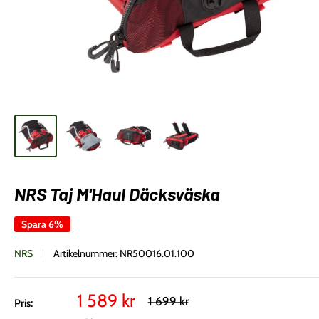
NRS Taj M'Haul Däcksväska
Spara 6%
NRS
Artikelnummer:
NR50016.01.100
Vårt
1 589 kr
Rekommenderat
1 699 kr
Pris:
pris
pris