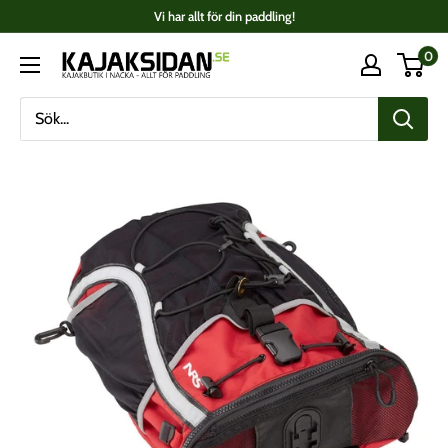
Fortsätt
Vi har allt för din paddling!
till
0
Kajaksidan
innehåll