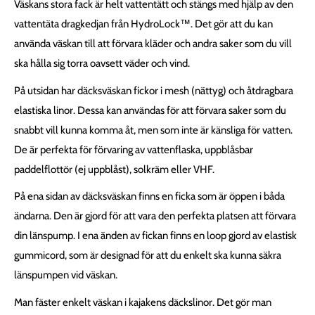
Väskans stora fack är helt vattentätt och stängs med hjälp av den
vattentäta dragkedjan från
HydroLock™. Det gör att du kan
använda väskan till att förvara kläder och andra saker som du vill
ska hålla sig torra oavsett väder och vind.
På utsidan har däcksväskan fickor i mesh (nättyg) och åtdragbara
elastiska linor. Dessa kan användas för att förvara saker som du
snabbt vill kunna komma åt, men som inte är känsliga för vatten.
De är perfekta för förvaring av vattenflaska, uppblåsbar
paddelflottör (ej uppblåst), solkräm eller VHF.
På ena sidan av däcksväskan finns en ficka som är öppen i båda
ändarna. Den är gjord för att vara den perfekta platsen att förvara
din länspump. I ena änden av fickan finns en loop gjord av elastisk
gummicord, som är designad för att du enkelt ska kunna säkra
länspumpen vid väskan.
Man fäster enkelt väskan i kajakens däckslinor. Det gör man