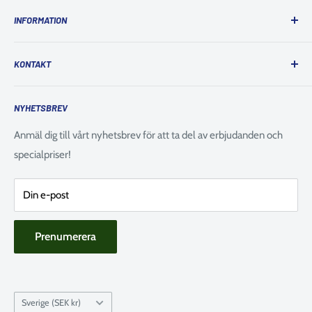
Ordinarie öppettider
INFORMATION
Måndag: 10:00 - 18:00
Tis-Ons: 10:00 - 18:00
Kontakta oss
Torsdag: 10:00 - 19:00
KONTAKT
Sök produkter
Fredag: 10:00 - 18:00
Köpvillkor
Telefonnummer:
08-749 24 33
Lördag: 10:00 - 15:00
NYHETSBREV
E-post:
info@kajaksidan.se
Om oss
Söndag: Stängt
Returpolicy
Anmäl dig till vårt nyhetsbrev för att ta del av erbjudanden och
Adress: Prästkragens väg 40, 132 45 Saltsjö-Boo
Avikande öppettider
specialpriser!
Integritetspolicy
14 Maj: Stängt
Cookie Policy
6 Juni: Stängt
Din e-post
19-20 Juni: Stängt
Prenumerera
Land
Sverige (SEK kr)