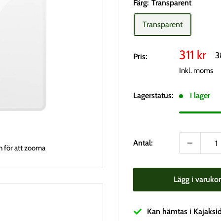
Färg:
Transparent
Transparent
Vårt
311 kr
R
3
Pris:
pr
pris
Inkl. moms
Lagerstatus:
I lager
Antal:
n för att zooma
Lägg i varuko
Kan hämtas i Kajaksi