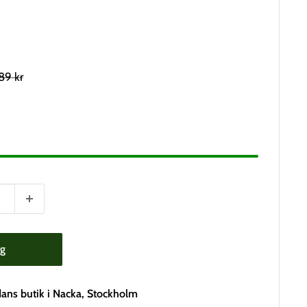
ekommenderat
89 kr
is
rg
dans butik i Nacka, Stockholm