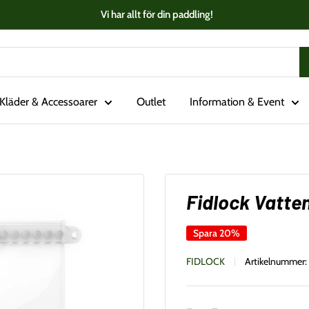
Vi har allt för din paddling!
Kläder & Accessoarer
Outlet
Information & Event
Fidlock Vatten
Spara 20%
FIDLOCK
Artikelnummer: