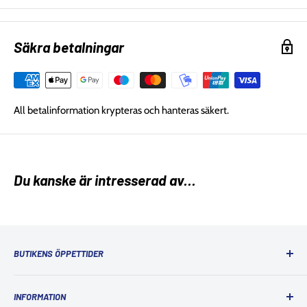
Säkra betalningar
All betalinformation krypteras och hanteras säkert.
Du kanske är intresserad av...
BUTIKENS ÖPPETTIDER
Ordinarie öppettider
INFORMATION
Måndag: 10:00 - 18:00