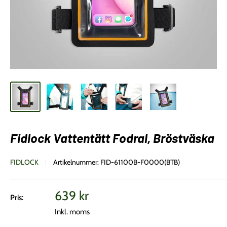
Fidlock Vattentätt Fodral, Bröstväska
FIDLOCK
Artikelnummer:
FID-61100B-F0000(BTB)
Vårt
639 kr
Pris:
pris
Inkl. moms