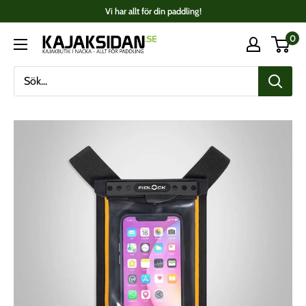
Fortsätt
Vi har allt för din paddling!
till
0
Kajaksidan
innehåll