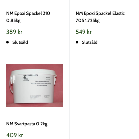
NM Epoxi Spackel 210
NM Epoxi Spackel Elastic
0.85kg
705 1.725kg
Vårt
Vårt
389 kr
549 kr
pris
pris
Slutsåld
Slutsåld
NM Svartpasta 0.2kg
Vårt
409 kr