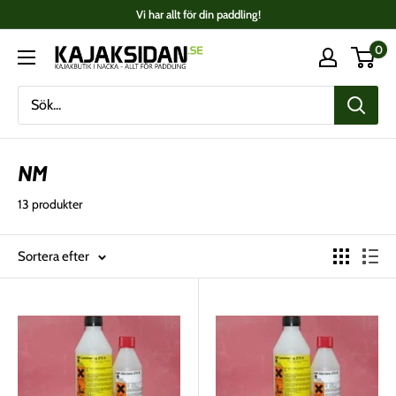
Fortsätt
Vi har allt för din paddling!
till
0
Kajaksidan
innehåll
NM
13 produkter
Sortera efter