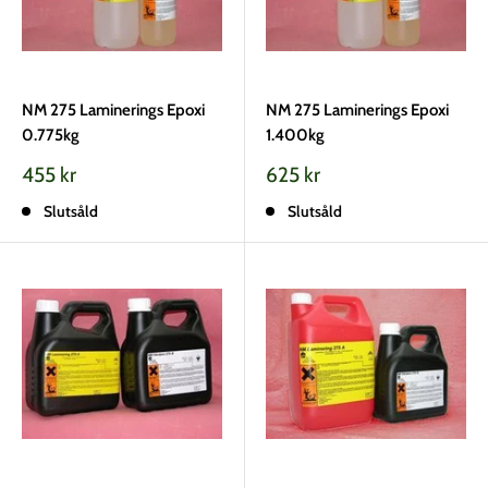
NM 275 Laminerings Epoxi
NM 275 Laminerings Epoxi
0.775kg
1.400kg
Vårt
Vårt
455 kr
625 kr
pris
pris
Slutsåld
Slutsåld