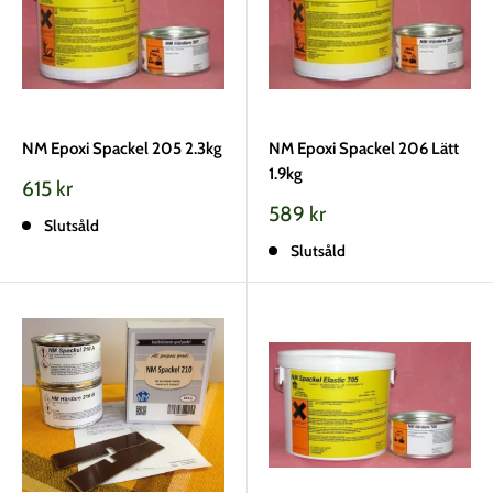
NM Epoxi Spackel 205 2.3kg
NM Epoxi Spackel 206 Lätt
1.9kg
Vårt
615 kr
pris
Vårt
589 kr
Slutsåld
pris
Slutsåld