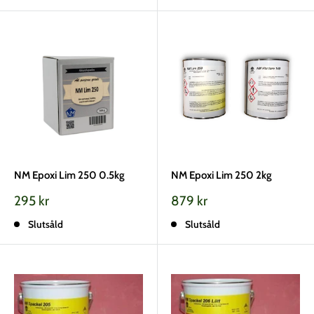
NM Epoxi Lim 250 0.5kg
NM Epoxi Lim 250 2kg
Vårt
Vårt
295 kr
879 kr
pris
pris
Slutsåld
Slutsåld