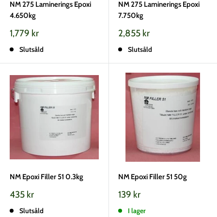
NM 275 Laminerings Epoxi
NM 275 Laminerings Epoxi
4.650kg
7.750kg
Vårt
Vårt
1,779 kr
2,855 kr
pris
pris
Slutsåld
Slutsåld
NM Epoxi Filler 51 0.3kg
NM Epoxi Filler 51 50g
Vårt
Vårt
435 kr
139 kr
pris
pris
Slutsåld
I lager