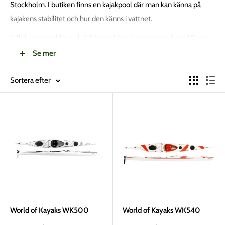
Stockholm. I butiken finns en kajakpool där man kan känna på
kajakens stabilitet och hur den känns i vattnet.
Vill du provpaddla en kajak innan köp så arrangerar vi med jämna
mellanrum provpaddlingar i Skurusundet i Nacka. Då finns
Se mer
självklart personal från Kajaksidan på plats och hjälper till.
Klicka
här för att läsa mer om och anmäla dig till våra provpaddlingar.
Sortera efter
World of Kayaks WK500
World of Kayaks WK540