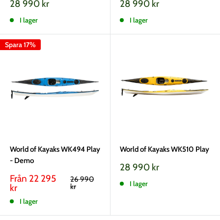
Vårt
Vårt
28 990 kr
28 990 kr
pris
pris
I lager
I lager
Spara 17%
World of Kayaks WK494 Play
World of Kayaks WK510 Play
- Demo
Vårt
28 990 kr
pris
Vårt
Från 22 295
Rekommenderat
26 990
I lager
pris
pris
kr
kr
I lager