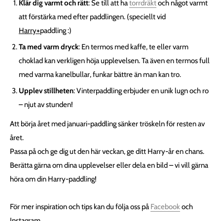
Klär dig varmt och rätt
: Se till att ha
torrdräkt
och något varmt
att förstärka med efter paddlingen. (speciellt vid
Harry
+
paddling :)
Ta med varm dryck
: En termos med kaffe, te eller varm
choklad kan verkligen höja upplevelsen. Ta även en termos full
med varma kanelbullar, funkar bättre än man kan tro.
Upplev stillheten
: Vinterpaddling erbjuder en unik lugn och ro
– njut av stunden!
Att börja året med januari-paddling sänker tröskeln för resten av
året.
Passa på och ge dig ut den här veckan, ge ditt Harry-år en chans.
Berätta gärna om dina upplevelser eller dela en bild – vi vill gärna
höra om din Harry-paddling!
För mer inspiration och tips kan du följa oss på
Facebook
och
Instagram.