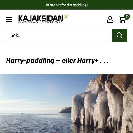
Fortsätt
Vi har allt för din paddling!
till
0
Kajaksidan
innehåll
Harry-paddling -- eller Harry+ . . .