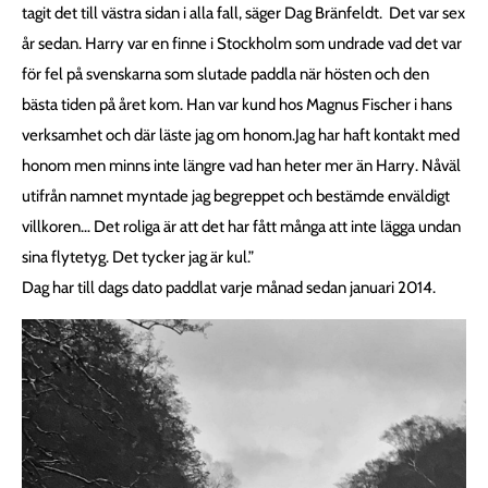
tagit det till västra sidan i alla fall, säger Dag Bränfeldt. Det var sex
år sedan. Harry var en finne i Stockholm som undrade vad det var
för fel på svenskarna som slutade paddla när hösten och den
bästa tiden på året kom. Han var kund hos Magnus Fischer i hans
verksamhet och där läste jag om honom.Jag har haft kontakt med
honom men minns inte längre vad han heter mer än Harry. Nåväl
utifrån namnet myntade jag begreppet och bestämde enväldigt
villkoren… Det roliga är att det har fått många att inte lägga undan
sina flytetyg. Det tycker jag är kul.”
Dag har till dags dato paddlat varje månad sedan januari 2014.