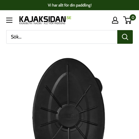
Fortsätt
Vi har allt för din paddling!
till
0
Kajaksidan
innehåll