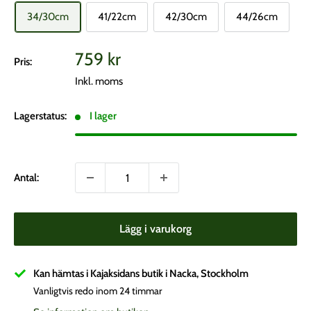
34/30cm
41/22cm
42/30cm
44/26cm
Vårt
759 kr
Pris:
pris
Inkl. moms
Lagerstatus:
I lager
Antal:
Lägg i varukorg
Kan hämtas i Kajaksidans butik i Nacka, Stockholm
Vanligtvis redo inom 24 timmar