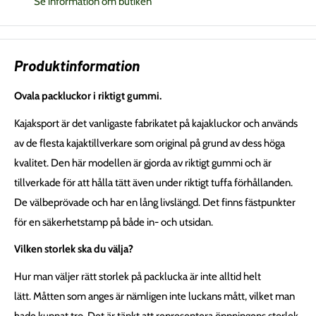
Se information om butiken
Produktinformation
Ovala packluckor i riktigt gummi.
Kajaksport är det vanligaste fabrikatet på kajakluckor och används
av de flesta kajaktillverkare som original på grund av dess höga
kvalitet. Den här modellen är gjorda av riktigt gummi och är
tillverkade för att hålla tätt även under riktigt tuffa förhållanden.
De välbeprövade och har en lång livslängd. Det finns fästpunkter
för en säkerhetstamp på både in- och utsidan.
Vilken storlek ska du välja?
Hur man väljer rätt storlek på packlucka är inte alltid helt
lätt. Måtten som anges är nämligen inte luckans mått, vilket man
hade kunnat tro. Det är tänkt att representera öppningens storlek